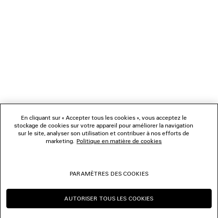
SERVICE CLIENT
L'ENTREPRISE
NOUS SUIVRE
BOUTIQUES
En cliquant sur « Accepter tous les cookies », vous acceptez le
stockage de cookies sur votre appareil pour améliorer la navigation
sur le site, analyser son utilisation et contribuer à nos efforts de
marketing.
Politique en matière de cookies
NOUS CONTACTER
© 2026 Balenciaga
PARAMÈTRES DES COOKIES
Les photographies pourraient avoir été retouchées.
AUTORISER TOUS LES COOKIES
CONTINUER SUR BE
CHANGER POUR US