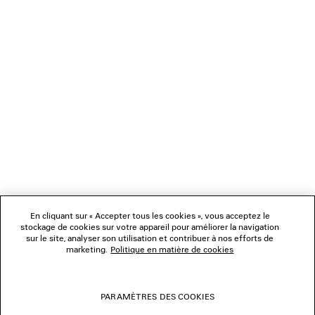
CHARGEMENT...
1
2
NEWSLETTER
3
4
5
SERVICE CLIENT
6
7
8
L'ENTREPRISE
9
10
11
En cliquant sur « Accepter tous les cookies », vous acceptez le
NOUS SUIVRE
12
stockage de cookies sur votre appareil pour améliorer la navigation
13
sur le site, analyser son utilisation et contribuer à nos efforts de
14
marketing.
Politique en matière de cookies
BOUTIQUES
15
16
17
PARAMÈTRES DES COOKIES
NOUS CONTACTER
18