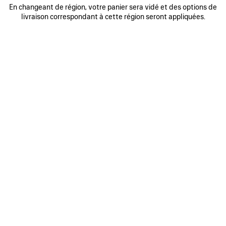
En changeant de région, votre panier sera vidé et des options de
JEAN BAGGY
BALENCIAGA BACK GRADIENT T-
SHIRT OVERSIZE
950 €
livraison correspondant à cette région seront appliquées.
2 coloris
590 €
AJOUTER
AUX
FAVORIS
0
1
2
0
1
SHORT EN DENIM PRESSÉ
T-SHIRT PAINT SPLATTER FIT
MEDIUM
1 100 €
595 €