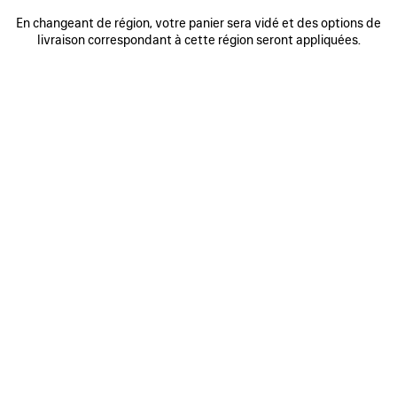
0
1
2
0
1
2
En changeant de région, votre panier sera vidé et des options de
VESTE DE SURVÊTEMENT SOCCER
MANTEAU COURT À CAPUCHE
livraison correspondant à cette région seront appliquées.
Me prévenir
4 900 €
3 coloris
2 400 €
AJOUTER
AUX
FAVORIS
0
1
2
0
1
2
CABAN COURT
CABAN COURT
Me prévenir
3 300 €