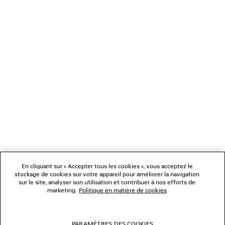
CHARGEMENT...
1
2
NEWSLETTER
3
4
5
SERVICE CLIENT
L'ENTREPRISE
En cliquant sur « Accepter tous les cookies », vous acceptez le
NOUS SUIVRE
stockage de cookies sur votre appareil pour améliorer la navigation
sur le site, analyser son utilisation et contribuer à nos efforts de
marketing.
Politique en matière de cookies
BOUTIQUES
PARAMÈTRES DES COOKIES