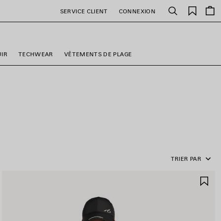
Favori
SERVICE CLIENT
CONNEXION
Rechercher
UIR
TECHWEAR
VÊTEMENTS DE PLAGE
TRIER PAR
JOUTER
AJ
UX
AU
AVORIS
FA