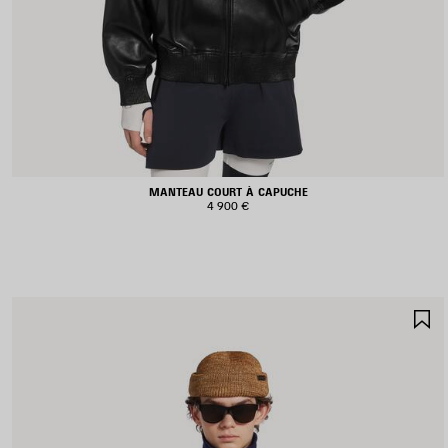
MANTEAU COURT À CAPUCHE
4 900 €
A
A
F