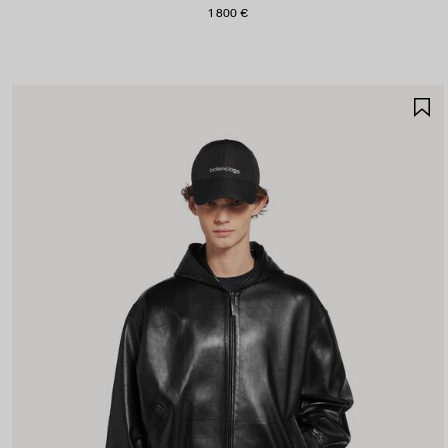
1 800 €
A
A
F