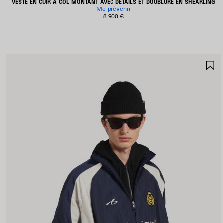
VESTE EN CUIR À COL MONTANT AVEC DÉTAILS ET DOUBLURE EN SHEARLING
Me prévenir
8 900 €
A
A
F