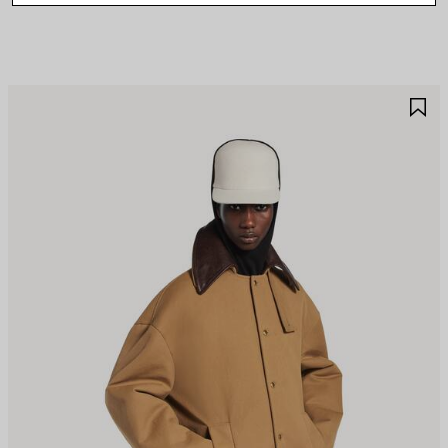
JOUTER
A
UX
A
AVORIS
F