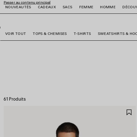
Passer au contenu principal
NOUVEAUTÉS
CADEAUX
SACS
FEMME
HOMME
DÉCOU
fermer la bannière
er
er
er
er
er
er
VOIR TOUT
TOPS & CHEMISES
T-SHIRTS
SWEATSHIRTS & HO
61 Produits
A
A
F