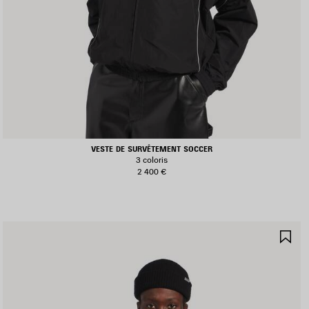
VESTE DE SURVÊTEMENT SOCCER
3 coloris
2 400 €
JOUTER
AJ
UX
AU
AVORIS
FA