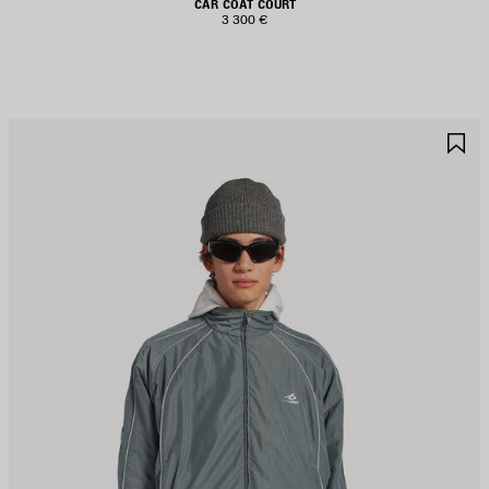
CAR COAT COURT
3 300 €
JOUTER
A
UX
A
AVORIS
F