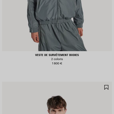
VESTE DE SURVÊTEMENT BODIES
2 coloris
1 800 €
JOUTER
A
UX
A
AVORIS
F