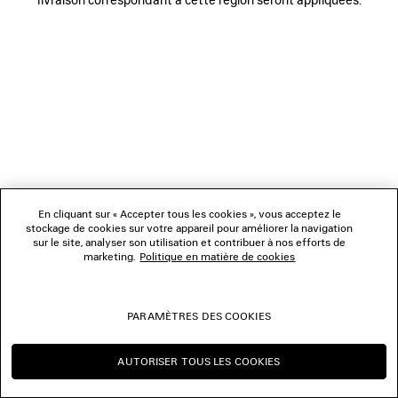
NOUS SUIVRE
BOUTIQUES
NOUS CONTACTER
© 2026 Balenciaga
Les photographies pourraient avoir été retouchées.
En cliquant sur « Accepter tous les cookies », vous acceptez le
stockage de cookies sur votre appareil pour améliorer la navigation
sur le site, analyser son utilisation et contribuer à nos efforts de
marketing.
Politique en matière de cookies
PARAMÈTRES DES COOKIES
AUTORISER TOUS LES COOKIES
CONTINUER SUR BE
CHANGER POUR US