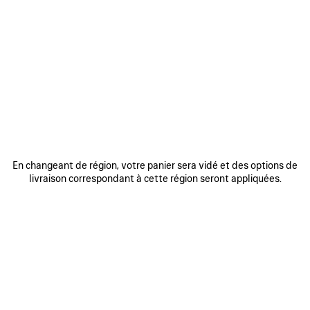
0
1
0
1
SNEAKER RUNNER
SNEAKER RUNNER
Article épuisé
4 coloris
4 coloris
975 €
975 €
AJOUTER
AUX
En changeant de région, votre panier sera vidé et des options de
FAVORIS
livraison correspondant à cette région seront appliquées.