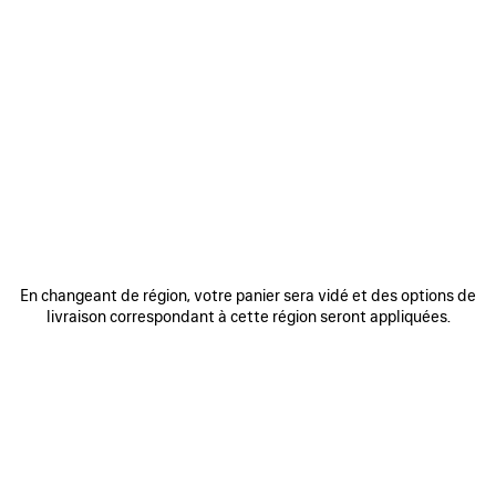
0
1
2
0
1
CEINTURE HOURGLASS
CEINTURE BB LARGE
375 €
Personnalisable
375 €
AJOUTER
AUX
FAVORIS
En changeant de région, votre panier sera vidé et des options de
livraison correspondant à cette région seront appliquées.
0
1
0
1
2