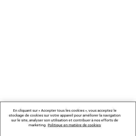
CHARGEMENT...
1
2
NEWSLETTER
3
SERVICE CLIENT
L'ENTREPRISE
En cliquant sur « Accepter tous les cookies », vous acceptez le
NOUS SUIVRE
stockage de cookies sur votre appareil pour améliorer la navigation
sur le site, analyser son utilisation et contribuer à nos efforts de
marketing.
Politique en matière de cookies
BOUTIQUES