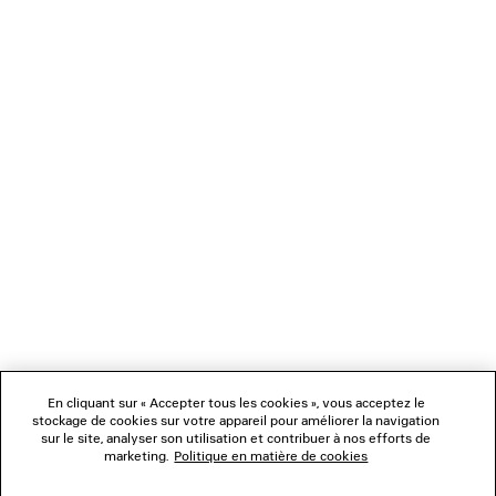
CHARGEMENT...
1
2
NEWSLETTER
3
SERVICE CLIENT
L'ENTREPRISE
En cliquant sur « Accepter tous les cookies », vous acceptez le
NOUS SUIVRE
stockage de cookies sur votre appareil pour améliorer la navigation
sur le site, analyser son utilisation et contribuer à nos efforts de
marketing.
Politique en matière de cookies
BOUTIQUES