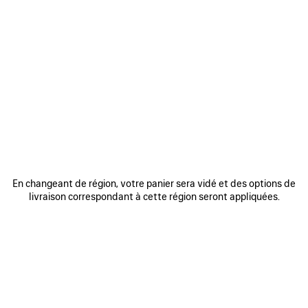
0
1
2
0
1
CEINTURE HOURGLASS
CEINTURE BB LARGE
375 €
Personnalisable
375 €
AJOUTER
AUX
FAVORIS
En changeant de région, votre panier sera vidé et des options de
livraison correspondant à cette région seront appliquées.
0
1
0
1
2