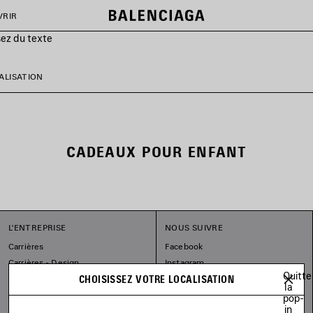
VRIR
sez du texte
ALISATION
CADEAUX POUR ENFANT
L'ENTREPRISE
NOUS SUIVRE
Carrières
Facebook
Carrières - Design
Instagram
Quitte
Les Engagements Balenciaga
CHOISISSEZ VOTRE LOCALISATION
Tiktok
la
Pinterest
pop-
in
Linkedin