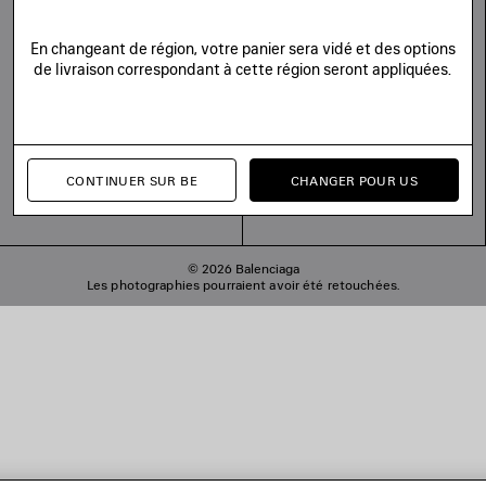
Substack
En changeant de région, votre panier sera vidé et des options
de livraison correspondant à cette région seront appliquées.
CONTINUER SUR BE
CHANGER POUR US
© 2026 Balenciaga
Les photographies pourraient avoir été retouchées.