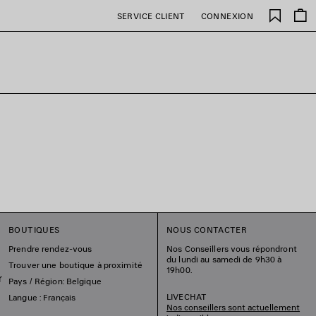
Favori
SERVICE CLIENT
CONNEXION
BOUTIQUES
NOUS CONTACTER
Prendre rendez-vous
Nos Conseillers vous répondront
du lundi au samedi de 9h30 à
Trouver une boutique à proximité
19h00.
r
Pays / Région: Belgique
LIVECHAT
Langue : Français
Nos conseillers sont actuellement