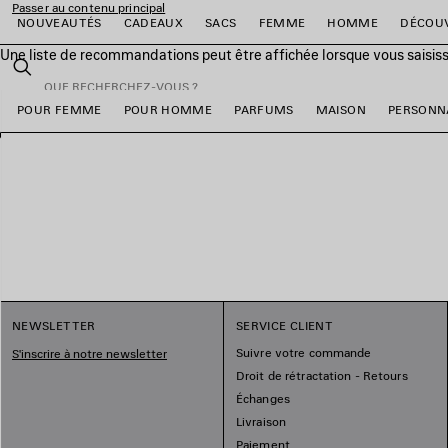
Passer au contenu principal
NOUVEAUTÉS
CADEAUX
SACS
FEMME
HOMME
DÉCOU
Une liste de recommandations peut être affichée lorsque vous saisis
fermer la bannière
Rechercher
POUR FEMME
POUR HOMME
PARFUMS
MAISON
PERSONN
er
er
er
er
er
er
NEWSLETTER
SERVICE CLIENT
Suivre votre commande
S'inscrire à notre newsletter
Droit de rétractation - Retours
Échanges
Livraison
Paiement