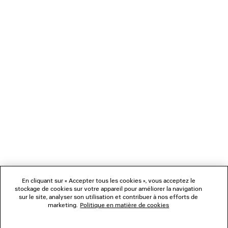
CHARGEMENT...
1
2
NEWSLETTER
3
4
SERVICE CLIENT
L'ENTREPRISE
En cliquant sur « Accepter tous les cookies », vous acceptez le
NOUS SUIVRE
stockage de cookies sur votre appareil pour améliorer la navigation
sur le site, analyser son utilisation et contribuer à nos efforts de
marketing.
Politique en matière de cookies
BOUTIQUES