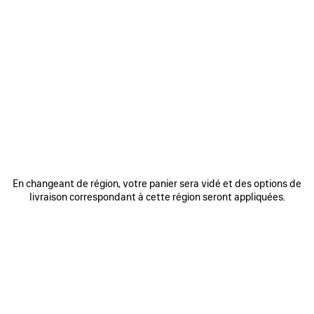
0
1
2
0
1
2
PARFUM EXTRA
PARFUM NO COMMENT
260 €
260 €
AJOUTER
A
En changeant de région, votre panier sera vidé et des options de
AUX
A
livraison correspondant à cette région seront appliquées.
FAVORIS
FA