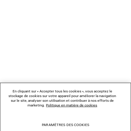
CHARGEMENT...
1
2
NEWSLETTER
3
4
5
SERVICE CLIENT
6
7
8
L'ENTREPRISE
9
10
11
En cliquant sur « Accepter tous les cookies », vous acceptez le
NOUS SUIVRE
12
stockage de cookies sur votre appareil pour améliorer la navigation
13
sur le site, analyser son utilisation et contribuer à nos efforts de
14
marketing.
Politique en matière de cookies
BOUTIQUES
15
16
17
PARAMÈTRES DES COOKIES
NOUS CONTACTER
18