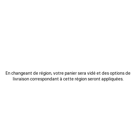
0
1
0
1
2
SAC LE CITY MOYEN
SAC LE CITY MOYEN
Personnalisable
6 coloris
6 coloris
2 490 €
2 490 €
AJOUTER
AUX
FAVORIS
En changeant de région, votre panier sera vidé et des options de
livraison correspondant à cette région seront appliquées.
0
1
0
1