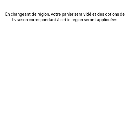
En changeant de région, votre panier sera vidé et des options de
0
1
2
0
1
2
livraison correspondant à cette région seront appliquées.
SAC À MAIN RODEO PETIT
SAC À MAIN RODEO PETIT
Personnalisable
3 050 €
3 coloris
2 950 €
AJOUTER
AUX
FAVORIS
0
1
2
0
1
2