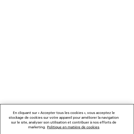
CHARGEMENT...
1
2
NEWSLETTER
3
4
5
SERVICE CLIENT
6
7
8
L'ENTREPRISE
En cliquant sur « Accepter tous les cookies », vous acceptez le
NOUS SUIVRE
stockage de cookies sur votre appareil pour améliorer la navigation
sur le site, analyser son utilisation et contribuer à nos efforts de
marketing.
Politique en matière de cookies
BOUTIQUES