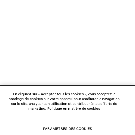
CHARGEMENT...
1
2
NEWSLETTER
3
4
5
SERVICE CLIENT
6
7
8
L'ENTREPRISE
9
10
11
En cliquant sur « Accepter tous les cookies », vous acceptez le
NOUS SUIVRE
12
stockage de cookies sur votre appareil pour améliorer la navigation
13
sur le site, analyser son utilisation et contribuer à nos efforts de
14
marketing.
Politique en matière de cookies
BOUTIQUES
15
16
PARAMÈTRES DES COOKIES
NOUS CONTACTER