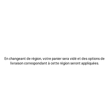
0
1
0
1
SAC SEAU LE CITY PETIT
SAC SEAU LE CITY PETIT
3 coloris
3 coloris
1 890 €
1 890 €
AJOUTER
AUX
FAVORIS
En changeant de région, votre panier sera vidé et des options de
livraison correspondant à cette région seront appliquées.
0
1
2
0
1
2