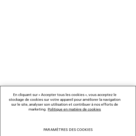
CHARGEMENT...
1
2
NEWSLETTER
3
4
5
SERVICE CLIENT
6
7
L'ENTREPRISE
En cliquant sur « Accepter tous les cookies », vous acceptez le
NOUS SUIVRE
stockage de cookies sur votre appareil pour améliorer la navigation
sur le site, analyser son utilisation et contribuer à nos efforts de
marketing.
Politique en matière de cookies
BOUTIQUES
PARAMÈTRES DES COOKIES
NOUS CONTACTER