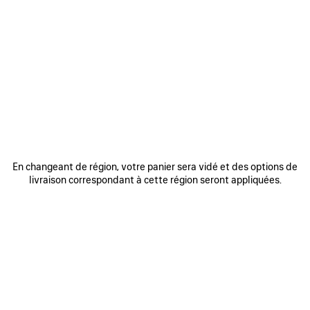
0
1
2
0
1
2
LUNETTES DE SOLEIL CARRÉES AF
LUNETTES DE SOLEIL RECTANGLE
COSMO
COSMO
385 €
385 €
AJOUTER
AUX
FAVORIS
En changeant de région, votre panier sera vidé et des options de
livraison correspondant à cette région seront appliquées.
0
1
2
0
1
2