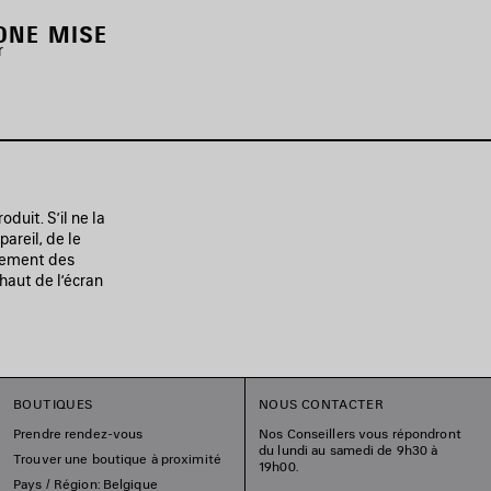
ONE MISE
r
duit. S’il ne la
areil, de le
itement des
haut de l’écran
BOUTIQUES
NOUS CONTACTER
Prendre rendez-vous
Nos Conseillers vous répondront
du lundi au samedi de 9h30 à
Trouver une boutique à proximité
19h00.
Pays / Région: Belgique