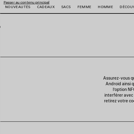
Passer au contenu principal
NOUVEAUTÉS
CADEAUX
SACS
FEMME
HOMME
DÉCOU
er
er
er
er
er
er
Assurez-vous qu
Android ainsi q
l’option N
interférer avec 
retirez votre c