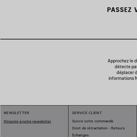
PASSEZ 
Approchez le do
détecte pas
déplacer d
informations N
NEWSLETTER
SERVICE CLIENT
Suivre votre commande
S'inscrire à notre newsletter
Droit de rétractation - Retours
Échanges