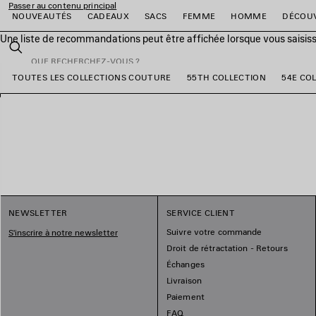
Passer au contenu principal
NOUVEAUTÉS
CADEAUX
SACS
FEMME
HOMME
DÉCOU
Une liste de recommandations peut être affichée lorsque vous saisis
fermer la bannière
Rechercher
TOUTES LES COLLECTIONS COUTURE
55TH COLLECTION
54E CO
er
er
er
er
er
er
NEWSLETTER
SERVICE CLIENT
Suivre votre commande
S'inscrire à notre newsletter
Droit de rétractation - Retours
Échanges
Livraison
Paiement
FAQ