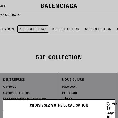
VRIR
sez du texte
LLECTION
53E COLLECTION
52E COLLECTION
51E COLLECTION
53E COLLECTION
L'ENTREPRISE
NOUS SUIVRE
Carrières
Facebook
Carrières - Design
Instagram
Les Engagements Balenciaga
Tiktok
Quitte
Pinterest
CHOISISSEZ VOTRE LOCALISATION
la
Linkedin
pop-
in
Substack