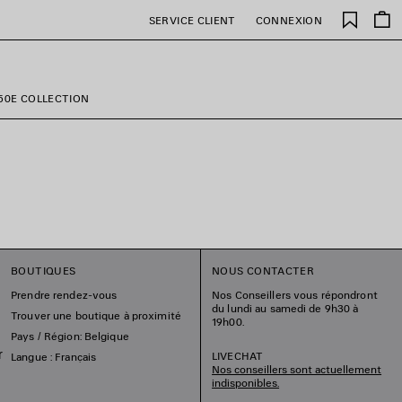
Favori
SERVICE CLIENT
CONNEXION
50E COLLECTION
BOUTIQUES
NOUS CONTACTER
Prendre rendez-vous
Nos Conseillers vous répondront
du lundi au samedi de 9h30 à
Trouver une boutique à proximité
19h00.
Pays / Région: Belgique
r
LIVECHAT
Langue : Français
Nos conseillers sont actuellement
indisponibles.