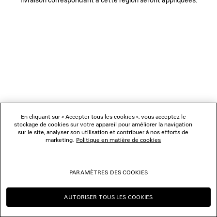
NOUS SUIVRE
BOUTIQUES
NOUS CONTACTER
© 2026 Balenciaga
Les photographies pourraient avoir été retouchées.
En cliquant sur « Accepter tous les cookies », vous acceptez le
stockage de cookies sur votre appareil pour améliorer la navigation
sur le site, analyser son utilisation et contribuer à nos efforts de
marketing.
Politique en matière de cookies
PARAMÈTRES DES COOKIES
AUTORISER TOUS LES COOKIES
CONTINUER SUR BE
CHANGER POUR US