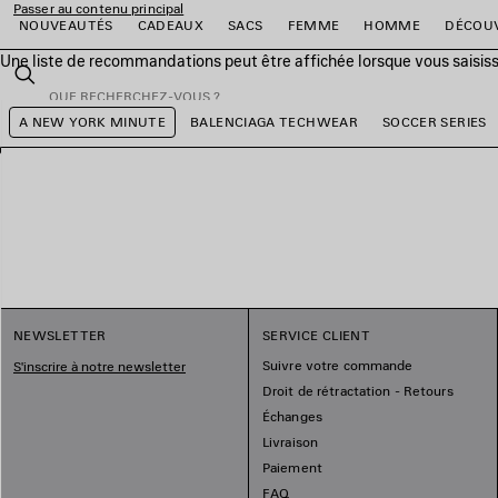
Passer au contenu principal
NOUVEAUTÉS
CADEAUX
SACS
FEMME
HOMME
DÉCOU
Une liste de recommandations peut être affichée lorsque vous saisis
fermer la bannière
Rechercher
A NEW YORK MINUTE
BALENCIAGA TECHWEAR
SOCCER SERIES
er
er
er
er
er
er
NEWSLETTER
SERVICE CLIENT
Suivre votre commande
S'inscrire à notre newsletter
Droit de rétractation - Retours
Échanges
Livraison
Paiement
FAQ