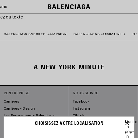
VRIR
sez du texte
BALENCIAGA SNEAKER CAMPAIGN
BALENCIAGA'S COMMUNITY
HE
A NEW YORK MINUTE
L'ENTREPRISE
NOUS SUIVRE
Carrières
Facebook
Carrières - Design
Instagram
Les Engagements Balenciaga
Tiktok
Quitte
Pinterest
CHOISISSEZ VOTRE LOCALISATION
la
Linkedin
pop-
in
Substack