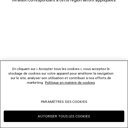
NOUS SUIVRE
BOUTIQUES
NOUS CONTACTER
© 2026 Balenciaga
Les photographies pourraient avoir été retouchées.
En cliquant sur « Accepter tous les cookies », vous acceptez le
stockage de cookies sur votre appareil pour améliorer la navigation
sur le site, analyser son utilisation et contribuer à nos efforts de
marketing.
Politique en matière de cookies
PARAMÈTRES DES COOKIES
AUTORISER TOUS LES COOKIES
CONTINUER SUR BE
CHANGER POUR US