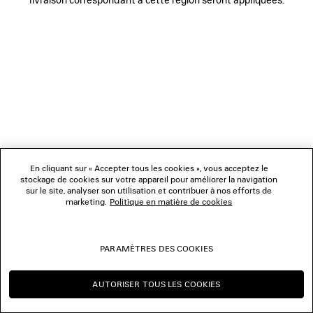
NOUS SUIVRE
BOUTIQUES
NOUS CONTACTER
© 2026 Balenciaga
Les photographies pourraient avoir été retouchées.
En cliquant sur « Accepter tous les cookies », vous acceptez le
stockage de cookies sur votre appareil pour améliorer la navigation
sur le site, analyser son utilisation et contribuer à nos efforts de
marketing.
Politique en matière de cookies
PARAMÈTRES DES COOKIES
AUTORISER TOUS LES COOKIES
CONTINUER SUR BE
CHANGER POUR US