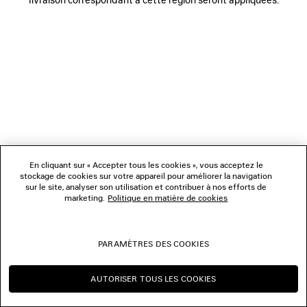
NOUS SUIVRE
BOUTIQUES
NOUS CONTACTER
© 2026 Balenciaga
Les photographies pourraient avoir été retouchées.
En cliquant sur « Accepter tous les cookies », vous acceptez le
stockage de cookies sur votre appareil pour améliorer la navigation
sur le site, analyser son utilisation et contribuer à nos efforts de
marketing.
Politique en matière de cookies
PARAMÈTRES DES COOKIES
AUTORISER TOUS LES COOKIES
CONTINUER SUR BE
CHANGER POUR US