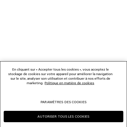
NEWSLETTER
SERVICE CLIENT
L'ENTREPRISE
NOUS SUIVRE
BOUTIQUES
En cliquant sur « Accepter tous les cookies », vous acceptez le
stockage de cookies sur votre appareil pour améliorer la navigation
sur le site, analyser son utilisation et contribuer à nos efforts de
marketing.
Politique en matière de cookies
NOUS CONTACTER
© 2026 Balenciaga
PARAMÈTRES DES COOKIES
Les photographies pourraient avoir été retouchées.
AUTORISER TOUS LES COOKIES
CONTINUER SUR BE
CHANGER POUR US