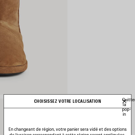
Quitte
CHOISISSEZ VOTRE LOCALISATION
la
pop-
in
En changeant de région, votre panier sera vidé et des options
de livraison correspondant à cette région seront appliquées.