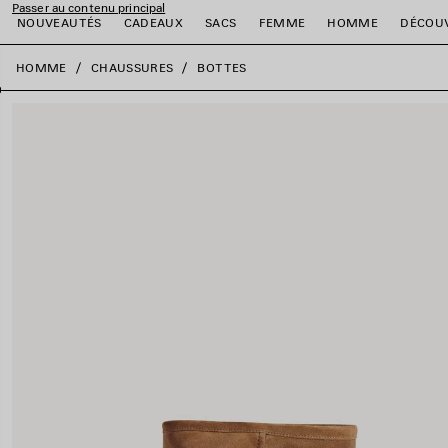
Passer au contenu principal
NOUVEAUTÉS
CADEAUX
SACS
FEMME
HOMME
DÉCOU
fermer la bannière
HOMME
CHAUSSURES
BOTTES
er
er
er
er
er
er