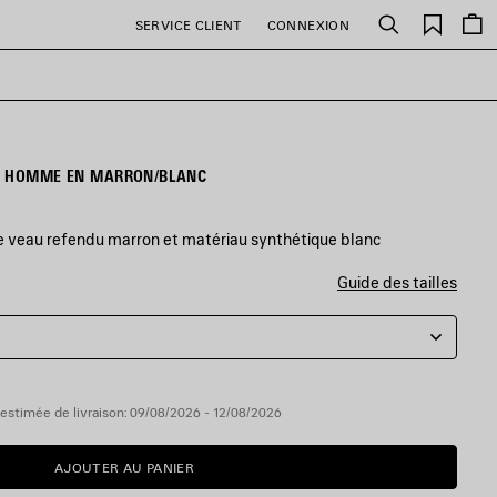
Favori
SERVICE CLIENT
CONNEXION
Rechercher
R HOMME EN MARRON/BLANC
de veau refendu marron et matériau synthétique blanc
Guide des tailles
estimée de livraison: 09/08/2026 - 12/08/2026
AJOUTER AU PANIER
AJOUTER
VEUILLEZ
AU
SÉLECTIONNER