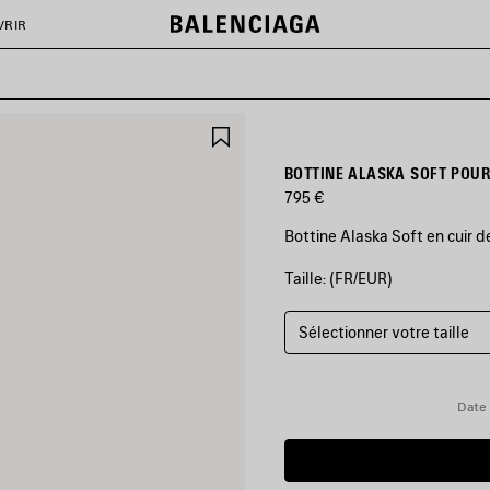
VRIR
AJOUTER
AUX
FAVORIS
BOTTINE ALASKA SOFT POU
795 €
Bottine Alaska Soft en cuir 
Taille: (FR/EUR)
COULEURS
:
MARRON/BLANC
Sélectionner votre taille
Marron/Blanc
Date 