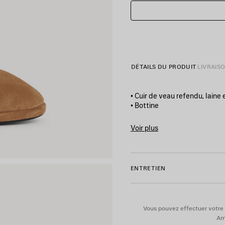
DÉTAILS DU PRODUIT
LIVRAIS
• Cuir de veau refendu, laine
• Bottine
• Bout rond
• Logo Balenciaga débossé à l
Voir plus
• Semelle ton sur ton
Product ID:
820327WBFC122
• Fabriquée en Italie
ENTRETIEN
Tige : cuir de veau, laine, po
intérieure : laine, polyester, a
Vous pouvez effectuer votre 
Ame