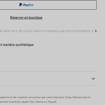
PANIER
UNE
TAILLE
Réserver en boutique
ON GRATUITE, RETOURS GRATUITS
EMBALLAGE
DÉVELOPPEMENT DURABL
Suiva
 et matière synthétique
’arrière
00
lyester, acrylique - Semelle : TPU, TPU biosourcé - Semelle
crylique
paiement de manière sécurisée par carte bancaire (Visa, Mastercard et
rican Express), Apple Pay, Klarna ou Paypal.