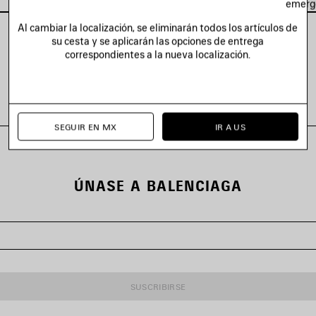
emerg
Al cambiar la localización, se eliminarán todos los artículos de
su cesta y se aplicarán las opciones de entrega
correspondientes a la nueva localización.
VER TODOS LOS LOOKS
SEGUIR EN MX
IR A US
ÚNASE A BALENCIAGA
SUSCRIBIRSE