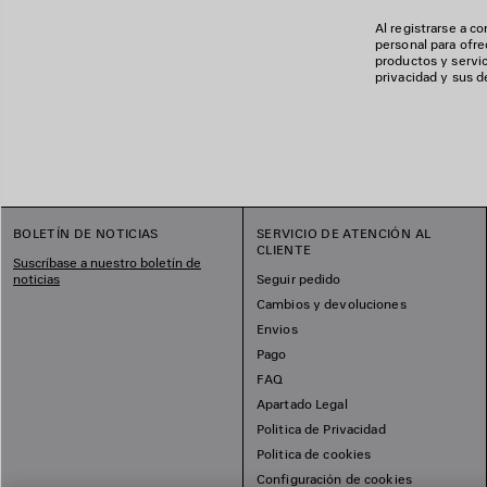
Al registrarse a 
personal para ofre
productos y servi
privacidad y sus d
BOLETÍN DE NOTICIAS
SERVICIO DE ATENCIÓN AL
CLIENTE
Suscríbase a nuestro boletín de
noticias
Seguir pedido
Cambios y devoluciones
Envios
Pago
FAQ
Apartado Legal
Politica de Privacidad
Politica de cookies
Configuración de cookies