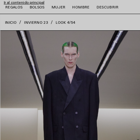
Ir al contenido principal
close the banner
REGALOS
BOLSOS
MUJER
HOMBRE
DESCUBRIR
INICIO
INVIERNO 23
LOOK 4/54
r
r
r
r
r