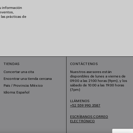
u información
 eventos,
las prácticas de
TIENDAS
CONTÁCTENOS
Concertar una cita
Nuestros asesores están
disponibles de lunes a viernes de
Encontrar una tienda cercana
09:00 a las 21:00 horas (9pm), y los
sábado de 10:00 a las 19:00 horas
País / Provincia: México
(7pm)
Idioma: Español
LLÁMENOS
+52 559 990 3587
ESCRÍBANOS CORREO
ELECTRÓNICO