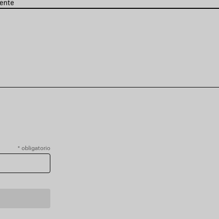
ente
*
obligatorio