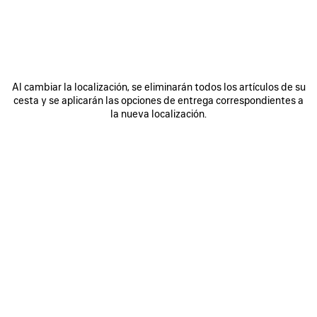
Al cambiar la localización, se eliminarán todos los artículos de su
0
1
2
0
1
2
cesta y se aplicarán las opciones de entrega correspondientes a
GORRA MESSY SPRAY
GORRA 3B FOOTBALL
la nueva localización.
Disponible en línea
Disponible en línea
MXN 11 200
(impuestos incluidos)
MXN 12 500
(impuestos incluidos)
GUARDAR
EN
FAVORITOS