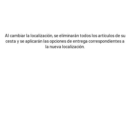
Al cambiar la localización, se eliminarán todos los artículos de su
0
1
2
0
1
2
cesta y se aplicarán las opciones de entrega correspondientes a
GORRA MESSY SPRAY
GORRA BALENCIAGA SACRÉ CŒUR
la nueva localización.
Disponible en línea
Disponible en línea
MXN 11 200
(impuestos incluidos)
MXN 12 500
(impuestos incluidos)
GUARDAR
EN
FAVORITOS