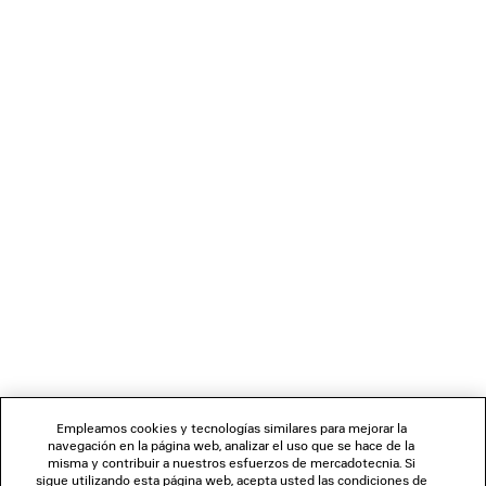
PANTALÓN DE CHÁNDAL DE TALLE BAJO
ZAPATILLAS SIN COR
BALENCIAGA BACK
Mujer
790 €
2 colores
670 €
BOLETÍN DE NOTICIAS
SERVICIO DE ATENCIÓN AL CLIENTE
LA EMPRESA
SÍGUENOS
Empleamos cookies y tecnologías similares para mejorar la
navegación en la página web, analizar el uso que se hace de la
TIENDAS
misma y contribuir a nuestros esfuerzos de mercadotecnia. Si
sigue utilizando esta página web, acepta usted las condiciones de