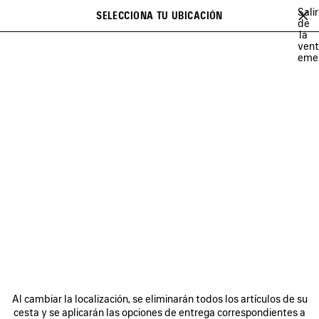
Ir al contenido principal
Salir
SELECCIONA TU UBICACIÓN
Favori
de
la
Se puede mostrar una lista de recomendaciones y una lista de
close the banner
ven
sugerencias al escribir
Buscar
eme
DE MUJER
DE HOMBRE
FRAGRANCIAS
CASA
PERSONALIZA
Sig
REGALOS PARA NIÑOS
BOLETÍN DE NOTICIAS
SERVICIO DE ATENCIÓN AL CLIENTE
Al cambiar la localización, se eliminarán todos los artículos de su
cesta y se aplicarán las opciones de entrega correspondientes a