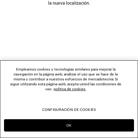
LA EMPRESA
la nueva localización.
SÍGUENOS
TIENDAS
CONTÁCTENOS
Empleamos cookies y tecnologías similares para mejorar la
© 2026 Balenciaga
navegación en la página web, analizar el uso que se hace de la
misma y contribuir a nuestros esfuerzos de mercadotecnia. Si
sigue utilizando esta página web, acepta usted las condiciones de
uso.
política de cookies
.
CONFIGURACIÓN DE COOKIES
OK
SEGUIR EN ES
IR A US