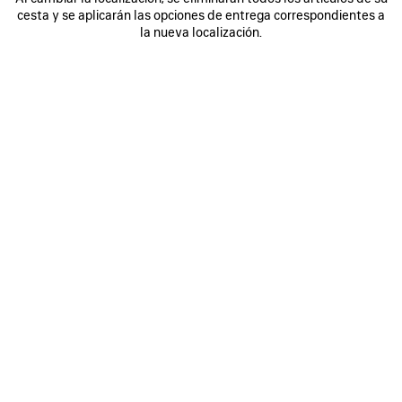
cesta y se aplicarán las opciones de entrega correspondientes a
la nueva localización.
VER MÁS
A lightness, an elasticity, and an innate consciousness of
the body. For Fall 2026, Creative Director Pierpaolo Piccioli
examines the essence of the methodologies of Cristóbal
Balenciaga, approaches inherently connected to his
primacy given to humanity and the human hand, placing
the human form at the center of a creative dialogue. In the
21st century, this approach is synonymous with the
convergence of sports and technology: here, that ideology
is translated across a spectrum of garments, street formal,
TechWear, sports sartorial, a techno ballgown, for both
womenswear and the début of Piccioli’s Balenciaga man.