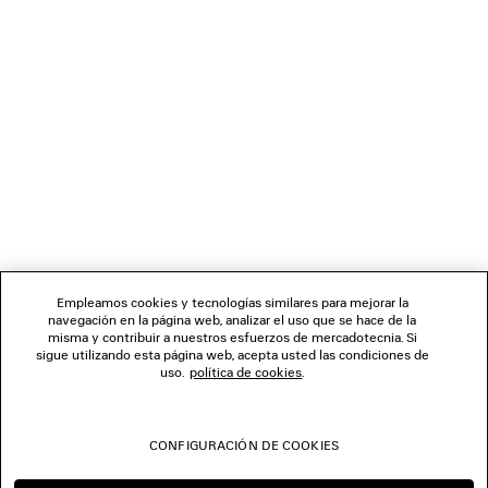
DISCOVER BALENCIAGA | NBA COLLABORATION
BOLETÍN DE NOTICIAS
SERVICIO DE ATENCIÓN AL CLIENTE
LA EMPRESA
Empleamos cookies y tecnologías similares para mejorar la
navegación en la página web, analizar el uso que se hace de la
misma y contribuir a nuestros esfuerzos de mercadotecnia. Si
SÍGUENOS
sigue utilizando esta página web, acepta usted las condiciones de
uso.
política de cookies
.
TIENDAS
CONFIGURACIÓN DE COOKIES
CONTÁCTENOS