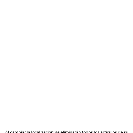
Al cambiar la localización, se eliminarán todos los artículos de su