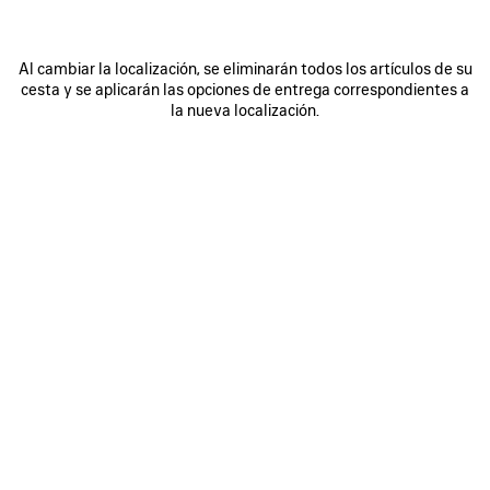
Al cambiar la localización, se eliminarán todos los artículos de su
cesta y se aplicarán las opciones de entrega correspondientes a
la nueva localización.
0
1
0
1
2
PAÑUELO TWILLY PAINTBRUSH
GAFAS DE SOL OVALADAS NOVA
250 €
Avisarme
315 €
GUARDAR
EN
FAVORITOS