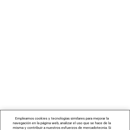
2 colores
385 €
CARGANDO...
1
2
BOLETÍN DE NOTICIAS
SERVICIO DE ATENCIÓN AL CLIENTE
LA EMPRESA
Empleamos cookies y tecnologías similares para mejorar la
navegación en la página web, analizar el uso que se hace de la
misma y contribuir a nuestros esfuerzos de mercadotecnia. Si
SÍGUENOS