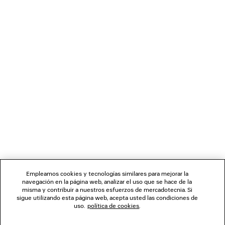
CARGANDO...
1
2
BOLETÍN DE NOTICIAS
3
4
5
SERVICIO DE ATENCIÓN AL CLIENTE
6
7
8
LA EMPRESA
Empleamos cookies y tecnologías similares para mejorar la
navegación en la página web, analizar el uso que se hace de la
misma y contribuir a nuestros esfuerzos de mercadotecnia. Si
SÍGUENOS
sigue utilizando esta página web, acepta usted las condiciones de
uso.
política de cookies
.
TIENDAS