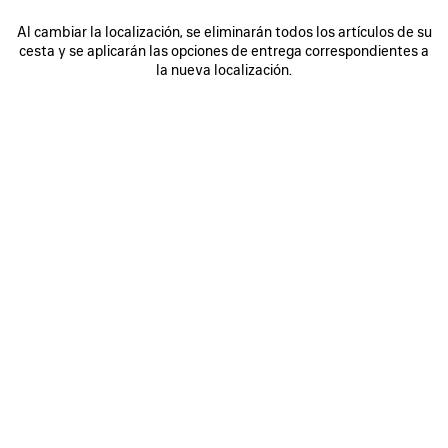
Al cambiar la localización, se eliminarán todos los artículos de su
cesta y se aplicarán las opciones de entrega correspondientes a
0
1
2
0
1
2
la nueva localización.
BOLSO DE MANO RODEO PEQUEÑO
BOLSO DE MANO RODEO PEQUEÑO
Personalizable
3 050 €
3 colores
2 950 €
GUARDAR
EN
FAVORITOS
0
1
2
0
1
2