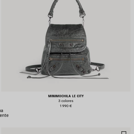
MINIMOCHILA LE CITY
3 colores
1 990 €
na
ente
UARDAR
GU