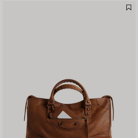
UARDAR
G
N
E
AVORITOS
F