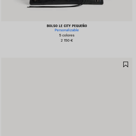
BOLSO LE CITY PEQUEÑO
Personalizable
5 colores
2 150 €
UARDAR
GU
N
EN
AVORITOS
FA