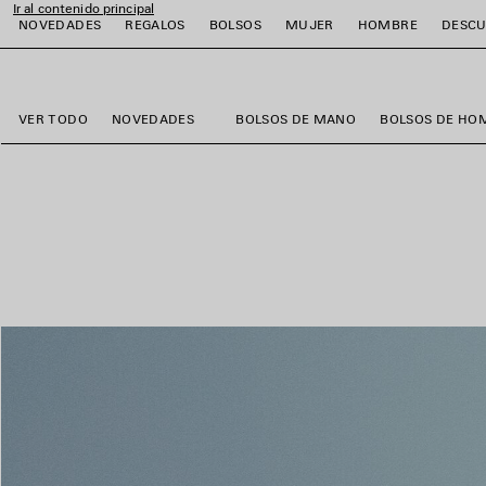
Ir al contenido principal
NOVEDADES
REGALOS
BOLSOS
MUJER
HOMBRE
DESCU
close the banner
r
r
r
r
r
r
VER TODO
NOVEDADES
BOLSOS DE MANO
BOLSOS DE HO