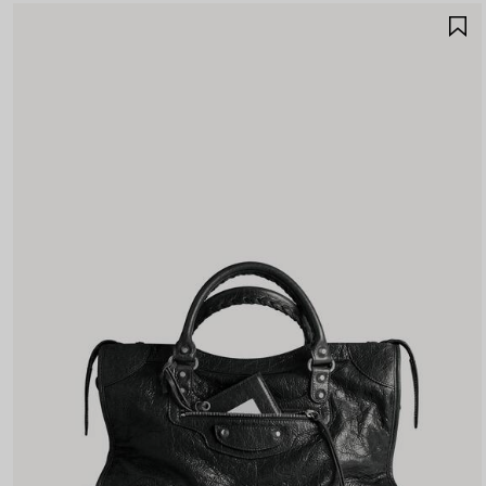
G
E
F