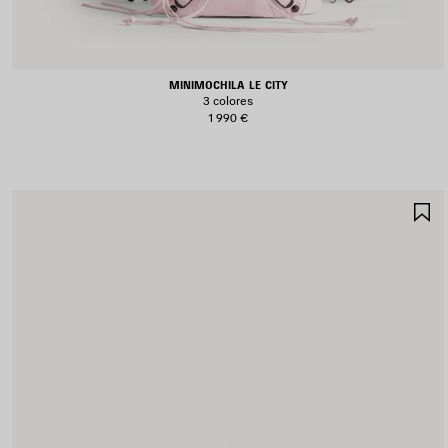
MINIMOCHILA LE CITY
3 colores
1 990 €
G
E
F