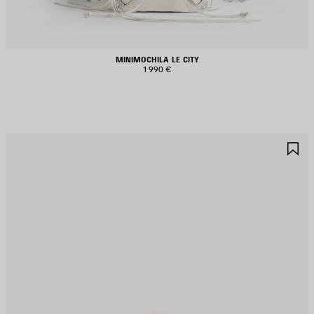
MINIMOCHILA LE CITY
1 990 €
UARDAR
G
N
E
AVORITOS
F