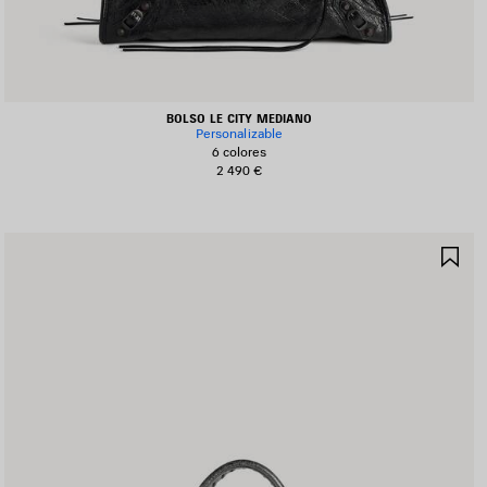
BOLSO LE CITY MEDIANO
Personalizable
6 colores
2 490 €
UARDAR
GU
N
EN
AVORITOS
FA