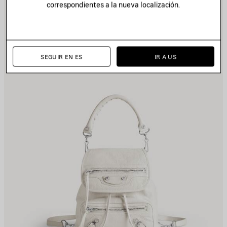
correspondientes a la nueva localización.
N
E
AVORITOS
F
SEGUIR EN ES
IR A US