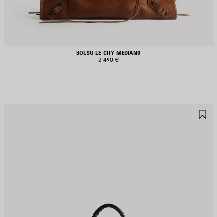
BOLSO LE CITY MEDIANO
2 490 €
UARDAR
G
N
E
AVORITOS
F