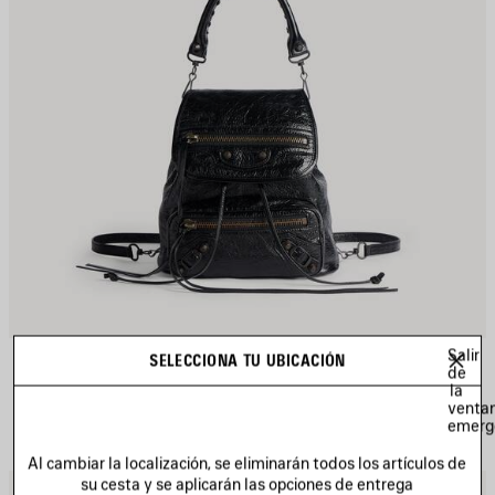
Salir
MINIMOCHILA LE CITY
SELECCIONA TU UBICACIÓN
de
3 colores
la
1 990 €
venta
emerg
Al cambiar la localización, se eliminarán todos los artículos de
su cesta y se aplicarán las opciones de entrega
UARDAR
G