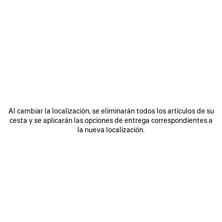
0
1
2
0
1
MINIMOCHILA LE CITY
MINIMOCHILA LE CITY
3 colores
3 colores
1 990 €
1 990 €
GUARDAR
EN
Al cambiar la localización, se eliminarán todos los artículos de su
FAVORITOS
cesta y se aplicarán las opciones de entrega correspondientes a
la nueva localización.
0
1
2
0
1