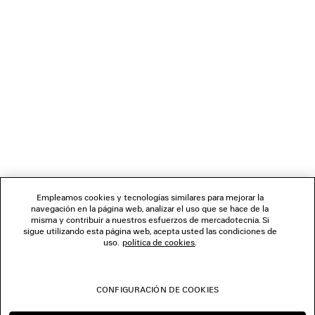
CARGANDO...
1
2
BOLETÍN DE NOTICIAS
3
4
5
SERVICIO DE ATENCIÓN AL CLIENTE
6
7
8
LA EMPRESA
9
Empleamos cookies y tecnologías similares para mejorar la
10
navegación en la página web, analizar el uso que se hace de la
11
misma y contribuir a nuestros esfuerzos de mercadotecnia. Si
SÍGUENOS
12
sigue utilizando esta página web, acepta usted las condiciones de
13
uso.
política de cookies
.
14
TIENDAS
15
16
CONFIGURACIÓN DE COOKIES
CONTÁCTENOS