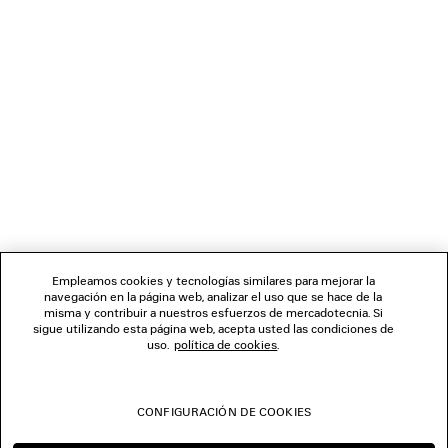
CARGANDO...
1
2
BOLETÍN DE NOTICIAS
3
4
5
SERVICIO DE ATENCIÓN AL CLIENTE
6
7
LA EMPRESA
Empleamos cookies y tecnologías similares para mejorar la
navegación en la página web, analizar el uso que se hace de la
misma y contribuir a nuestros esfuerzos de mercadotecnia. Si
SÍGUENOS
sigue utilizando esta página web, acepta usted las condiciones de
uso.
política de cookies
.
TIENDAS
CONFIGURACIÓN DE COOKIES
CONTÁCTENOS