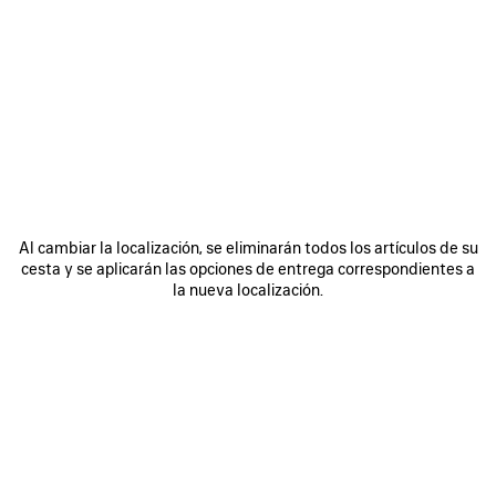
0
1
2
0
1
2
GAFAS DE SOL CUADRADAS AF
GAFAS DE SOL RECTANGULARES
COSMO
COSMO
385 €
385 €
GUARDAR
EN
Al cambiar la localización, se eliminarán todos los artículos de su
FAVORITOS
cesta y se aplicarán las opciones de entrega correspondientes a
la nueva localización.
0
1
2
0
1
2