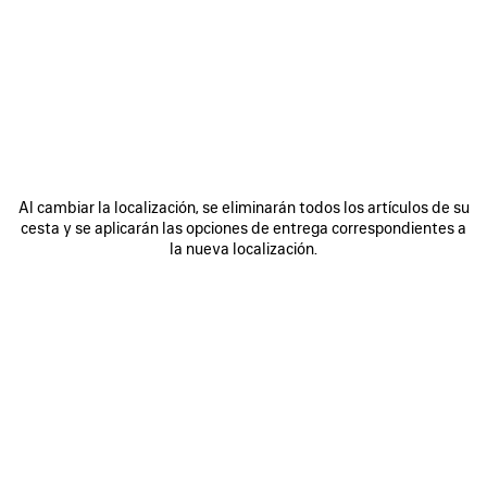
ÚNASE A BALENCIAGA
Email
*
*
obligatorio
SUSCRIBIRSE
Al cambiar la localización, se eliminarán todos los artículos de su
cesta y se aplicarán las opciones de entrega correspondientes a
la nueva localización.
Al registrarse a continuación, acepta mantenerse en contacto con
Balenciaga y que utilizaremos su información personal (incluyendo su
dirección de correo electrónico y otra información que pueda facilitarnos)
para ofrecerle novedades personalizadas sobre nuestras últimas
colecciones, iniciativas, eventos, productos y servicios. Crearemos el
perfil en función de su información personal. Consulte nuestra
política de
privacidad
para obtener más información sobre las prácticas de privacidad
y sus derechos de acceso, rectificación, supresión, limitación del
tratamiento, oposición, portabilidad de datos y su derecho a revocar el
consentimiento.