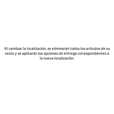
ÚNASE A BALENCIAGA
Email
*
*
obligatorio
SUSCRIBIRSE
Al cambiar la localización, se eliminarán todos los artículos de su
cesta y se aplicarán las opciones de entrega correspondientes a
la nueva localización.
Al registrarse a continuación, acepta mantenerse en contacto con
Balenciaga y que utilizaremos su información personal (incluyendo su
dirección de correo electrónico y otra información que pueda facilitarnos)
para ofrecerle novedades personalizadas sobre nuestras últimas
colecciones, iniciativas, eventos, productos y servicios. Crearemos el
perfil en función de su información personal. Consulte nuestra
política de
privacidad
para obtener más información sobre las prácticas de privacidad
y sus derechos de acceso, rectificación, supresión, limitación del
tratamiento, oposición, portabilidad de datos y su derecho a revocar el
consentimiento.