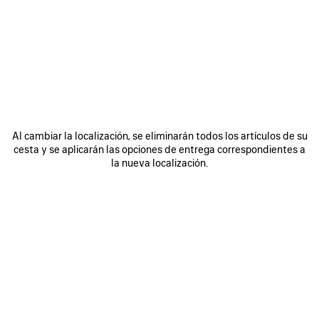
ÚNASE A BALENCIAGA
Email
*
*
obligatorio
SUSCRIBIRSE
Al cambiar la localización, se eliminarán todos los artículos de su
cesta y se aplicarán las opciones de entrega correspondientes a
la nueva localización.
Al registrarse a continuación, acepta mantenerse en contacto con
Balenciaga y que utilizaremos su información personal (incluyendo su
dirección de correo electrónico y otra información que pueda facilitarnos)
para ofrecerle novedades personalizadas sobre nuestras últimas
colecciones, iniciativas, eventos, productos y servicios. Crearemos el
perfil en función de su información personal. Consulte nuestra
política de
privacidad
para obtener más información sobre las prácticas de privacidad
y sus derechos de acceso, rectificación, supresión, limitación del
tratamiento, oposición, portabilidad de datos y su derecho a revocar el
consentimiento.