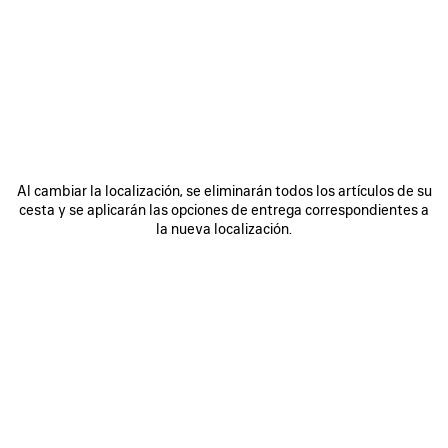
ÚNASE A BALENCIAGA
Email
*
*
obligatorio
SUSCRIBIRSE
Al cambiar la localización, se eliminarán todos los artículos de su
cesta y se aplicarán las opciones de entrega correspondientes a
la nueva localización.
Al registrarse a continuación, acepta mantenerse en contacto con
Balenciaga y que utilizaremos su información personal (incluyendo su
dirección de correo electrónico y otra información que pueda facilitarnos)
para ofrecerle novedades personalizadas sobre nuestras últimas
colecciones, iniciativas, eventos, productos y servicios. Crearemos el
perfil en función de su información personal. Consulte nuestra
política de
privacidad
para obtener más información sobre las prácticas de privacidad
y sus derechos de acceso, rectificación, supresión, limitación del
tratamiento, oposición, portabilidad de datos y su derecho a revocar el
consentimiento.