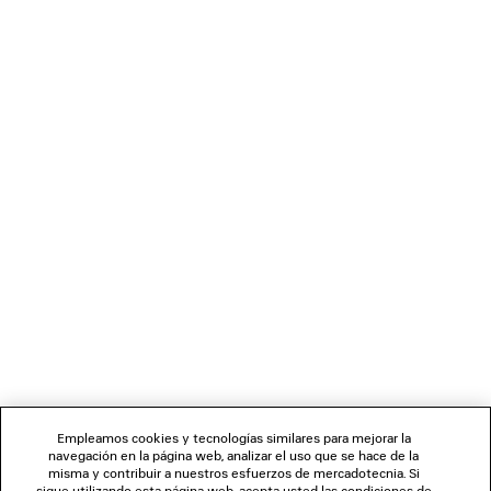
Puede ponerse en contacto con nosotros utilizando una de las
siguientes formas:
- Por correo postal en BALENCIAGA, Calle Paseo de Gracia 56, 6.º,
módulo B 08007, Barcelona, España
- Por teléfono en el +34 987 847
- Por correo electrónico en
clientservice.es@balenciaga.com
También puede dirigirse al apartado "Servicios del cliente" en la
Página web para dejar un comentario, le responderemos por
correo electrónico.
BOLETÍN DE NOTICIAS
SERVICIO DE ATENCIÓN AL CLIENTE
LA EMPRESA
Empleamos cookies y tecnologías similares para mejorar la
navegación en la página web, analizar el uso que se hace de la
misma y contribuir a nuestros esfuerzos de mercadotecnia. Si
SÍGUENOS
sigue utilizando esta página web, acepta usted las condiciones de