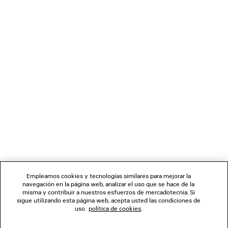
CARGANDO...
1
2
BOLETÍN DE NOTICIAS
3
4
5
SERVICIO DE ATENCIÓN AL CLIENTE
6
7
LA EMPRESA
Empleamos cookies y tecnologías similares para mejorar la
navegación en la página web, analizar el uso que se hace de la
misma y contribuir a nuestros esfuerzos de mercadotecnia. Si
SÍGUENOS
sigue utilizando esta página web, acepta usted las condiciones de
uso.
política de cookies
.
TIENDAS