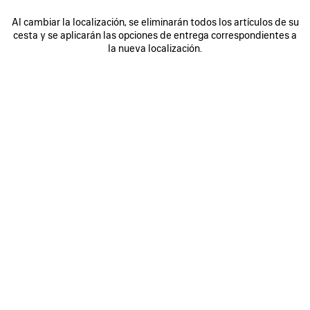
Al cambiar la localización, se eliminarán todos los artículos de su
cesta y se aplicarán las opciones de entrega correspondientes a
0
1
2
0
1
2
la nueva localización.
ZAPATILLAS RUNNER
ZAPATILLAS RUNNER
Hombre
Hombre
975 €
4 colores
975 €
GUARDAR
EN
FAVORITOS
0
1
0
1
2