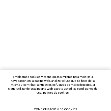
850 €
BOLETÍN DE NOTICIAS
SERVICIO DE ATENCIÓN AL CLIENTE
LA EMPRESA
Empleamos cookies y tecnologías similares para mejorar la
navegación en la página web, analizar el uso que se hace de la
misma y contribuir a nuestros esfuerzos de mercadotecnia. Si
SÍGUENOS
sigue utilizando esta página web, acepta usted las condiciones de
uso.
política de cookies
.
TIENDAS
CONFIGURACIÓN DE COOKIES