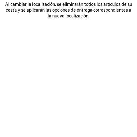
Al cambiar la localización, se eliminarán todos los artículos de su
cesta y se aplicarán las opciones de entrega correspondientes a
0
1
0
1
2
la nueva localización.
ZAPATILLAS SPEED 2.0 FULL CLEAR
ZAPATILLAS SPEED 2.0 LACE-UP DE
SOLE DE PUNTO RECICLADO
PUNTO RECICLADO
Hombre
4 colores
795 €
850 €
GUARDAR
EN
FAVORITOS
0
1
2