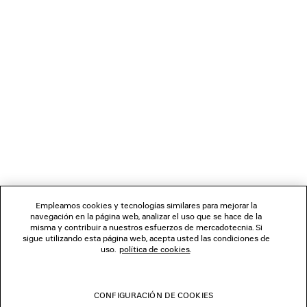
CARGANDO...
1
2
BOLETÍN DE NOTICIAS
3
4
5
SERVICIO DE ATENCIÓN AL CLIENTE
LA EMPRESA
Empleamos cookies y tecnologías similares para mejorar la
navegación en la página web, analizar el uso que se hace de la
misma y contribuir a nuestros esfuerzos de mercadotecnia. Si
SÍGUENOS
sigue utilizando esta página web, acepta usted las condiciones de
uso.
política de cookies
.
TIENDAS
CONFIGURACIÓN DE COOKIES