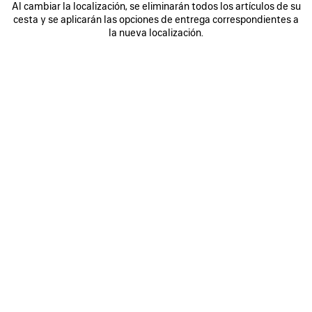
Al cambiar la localización, se eliminarán todos los artículos de su
0
1
2
0
1
2
cesta y se aplicarán las opciones de entrega correspondientes a
CHAQUETA DE CHÁNDAL BODIES
CHAQUETA MOTERA DE TEJIDO
la nueva localización.
VAQUERO SQUEEZE
2 colores
2 900 €
1 800 €
GUARDAR
EN
FAVORITOS
0
1
2
0
1
2
CHAQUETA DE CHÁNDAL SOCCER
ABRIGO CON CAPUCHA CORTO
4 900 €
3 colores