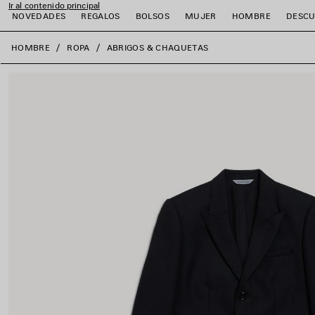
Ir al contenido principal
NOVEDADES
REGALOS
BOLSOS
MUJER
HOMBRE
DESCU
close the banner
HOMBRE
ROPA
ABRIGOS & CHAQUETAS
r
r
r
r
r
r