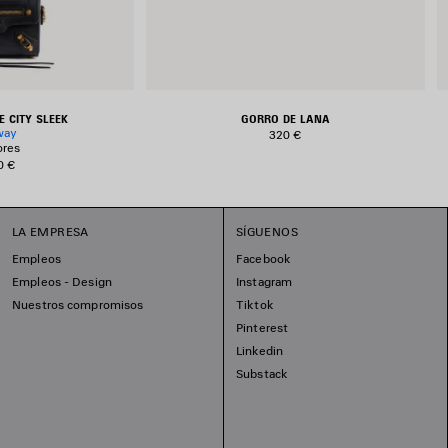
E CITY SLEEK
GORRO DE LANA
way
320 €
ores
0 €
LA EMPRESA
SÍGUENOS
Empleos
Facebook
Empleos - Design
Instagram
Nuestros compromisos
Tiktok
Pinterest
Linkedin
Substack