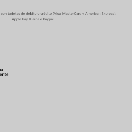
dón
on tarjetas de débito o crédito (Visa, MasterCard y American Express),
Apple Pay, Klarna o Paypal.
na
ente