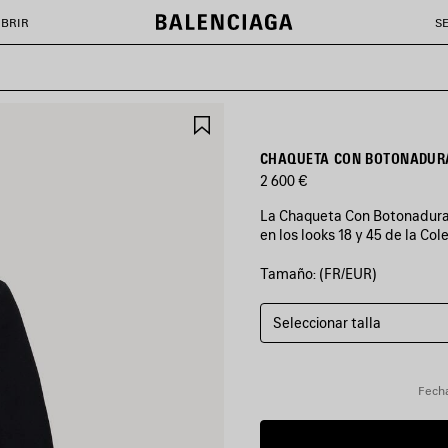
BRIR
S
GUARDAR
EN
FAVORITOS
CHAQUETA CON BOTONADURA
2 600 €
La Chaqueta Con Botonadura 
en los looks 18 y 45 de la Co
Tamaño: (FR/EUR)
COLORES
:
NEGRO
Seleccionar talla
Negro
Fecha