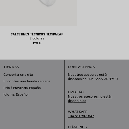
CALCETINES TÉCNICOS TECHWEAR
2 colores
120 €
TIENDAS
CONTÁCTENOS
Concertar una cita
Nuestros asesores están
disponibles Lun-Sab 9:30-19:00
Encontrar una tienda cercana
País / Provincia: España
LIVECHAT
Idioma: Español
Nuestros asesores no están
disponibles
WHATSAPP
+34 911 987 847
LLÁMENOS