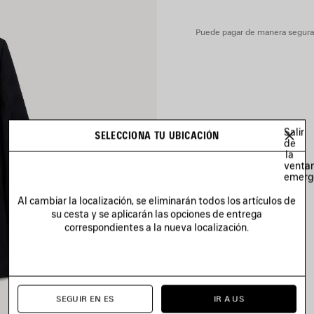
Forro del bolsillo: 100 % algo
Puede pagar de manera segura c
Salir
SELECCIONA TU UBICACIÓN
de
la
venta
emerg
Al cambiar la localización, se eliminarán todos los artículos de
su cesta y se aplicarán las opciones de entrega
correspondientes a la nueva localización.
SEGUIR EN ES
IR A US