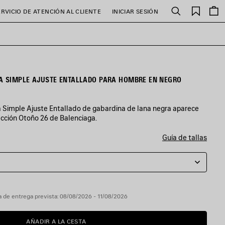
Favori
ERVICIO DE ATENCIÓN AL CLIENTE
INICIAR SESIÓN
Buscar
 SIMPLE AJUSTE ENTALLADO PARA HOMBRE EN NEGRO
Simple Ajuste Entallado de gabardina de lana negra aparece
lección Otoño 26 de Balenciaga.
Guía de tallas
 de entrega prevista: 08/08/2026 - 11/08/2026
AÑADIR A LA CESTA
AÑADIR
POR