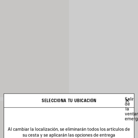
Salir
SELECCIONA TU UBICACIÓN
de
la
venta
emerg
Al cambiar la localización, se eliminarán todos los artículos de
su cesta y se aplicarán las opciones de entrega