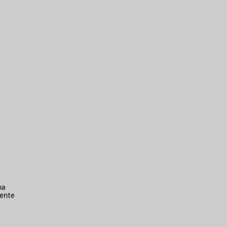
na
ente