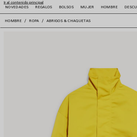
Ir al contenido principal
NOVEDADES
REGALOS
BOLSOS
MUJER
HOMBRE
DESCU
close the banner
HOMBRE
ROPA
ABRIGOS & CHAQUETAS
r
r
r
r
r
r