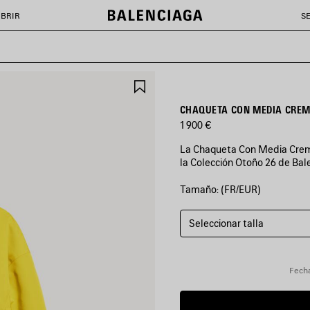
BRIR
S
GUARDAR
EN
FAVORITOS
CHAQUETA CON MEDIA CREM
1 900 €
La Chaqueta Con Media Cremal
la Colección Otoño 26 de Bal
Tamaño: (FR/EUR)
COLORES
:
AMARILLO
Seleccionar talla
Amarillo
Fecha