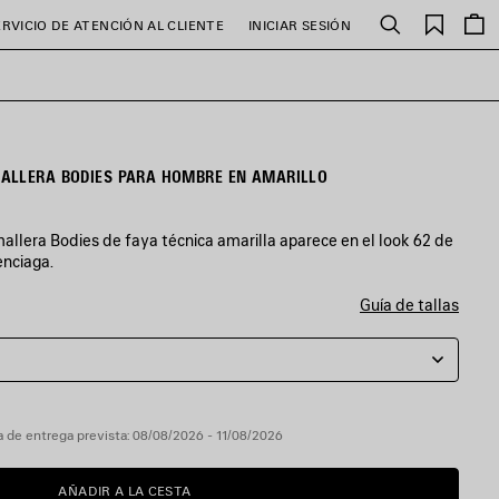
Favori
ERVICIO DE ATENCIÓN AL CLIENTE
INICIAR SESIÓN
Buscar
ALLERA BODIES PARA HOMBRE EN AMARILLO
lera Bodies de faya técnica amarilla aparece en el look 62 de
enciaga.
Guía de tallas
 de entrega prevista: 08/08/2026 - 11/08/2026
AÑADIR A LA CESTA
AÑADIR
POR