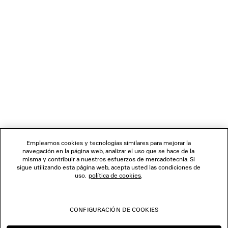
CARGANDO...
1
2
BOLETÍN DE NOTICIAS
3
4
SERVICIO DE ATENCIÓN AL CLIENTE
LA EMPRESA
Empleamos cookies y tecnologías similares para mejorar la
navegación en la página web, analizar el uso que se hace de la
misma y contribuir a nuestros esfuerzos de mercadotecnia. Si
SÍGUENOS
sigue utilizando esta página web, acepta usted las condiciones de
uso.
política de cookies
.
TIENDAS
CONFIGURACIÓN DE COOKIES
CONTÁCTENOS