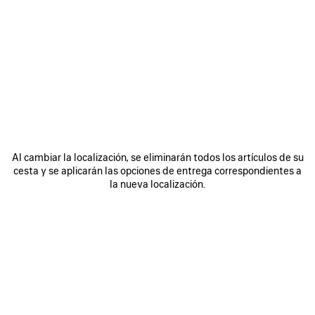
0
1
2
0
1
2
GAFAS DE SOL PILOT DAILY
GAFAS DE SOL PILOT DAILY
4 colores
4 colores
255 €
255 €
GUARDAR
EN
Al cambiar la localización, se eliminarán todos los artículos de su
FAVORITOS
cesta y se aplicarán las opciones de entrega correspondientes a
la nueva localización.
0
1
2
0
1
2