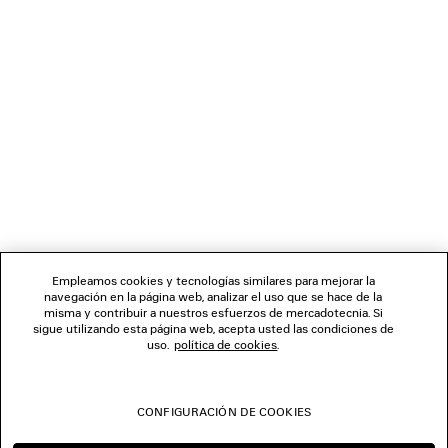
CARGANDO...
1
2
BOLETÍN DE NOTICIAS
3
4
SERVICIO DE ATENCIÓN AL CLIENTE
LA EMPRESA
Empleamos cookies y tecnologías similares para mejorar la
navegación en la página web, analizar el uso que se hace de la
misma y contribuir a nuestros esfuerzos de mercadotecnia. Si
SÍGUENOS
sigue utilizando esta página web, acepta usted las condiciones de
uso.
política de cookies
.
TIENDAS
CONFIGURACIÓN DE COOKIES
CONTÁCTENOS