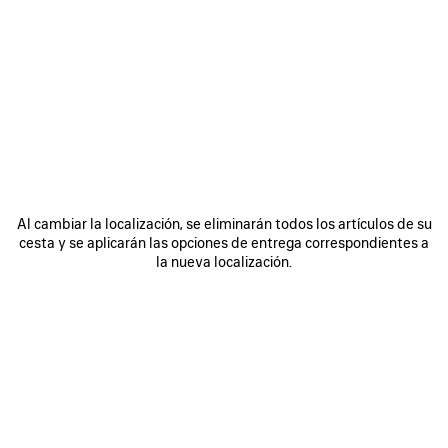
0
1
2
0
1
2
GAFAS DE SOL PILOT DAILY
GAFAS DE SOL PILOT DAILY
4 colores
4 colores
255 €
255 €
GUARDAR
EN
Al cambiar la localización, se eliminarán todos los artículos de su
FAVORITOS
cesta y se aplicarán las opciones de entrega correspondientes a
la nueva localización.
0
1
2
0
1
2