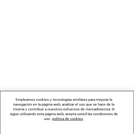
CARGANDO...
1
2
BOLETÍN DE NOTICIAS
3
SERVICIO DE ATENCIÓN AL CLIENTE
LA EMPRESA
Empleamos cookies y tecnologías similares para mejorar la
navegación en la página web, analizar el uso que se hace de la
misma y contribuir a nuestros esfuerzos de mercadotecnia. Si
SÍGUENOS
sigue utilizando esta página web, acepta usted las condiciones de
uso.
política de cookies
.
TIENDAS