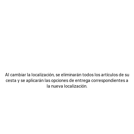
0
1
2
0
1
CINTURÓN HOURGLASS
CINTURÓN ANCHO BB
375 €
Personalizable
375 €
GUARDAR
EN
FAVORITOS
Al cambiar la localización, se eliminarán todos los artículos de su
cesta y se aplicarán las opciones de entrega correspondientes a
la nueva localización.
0
1
0
1
2