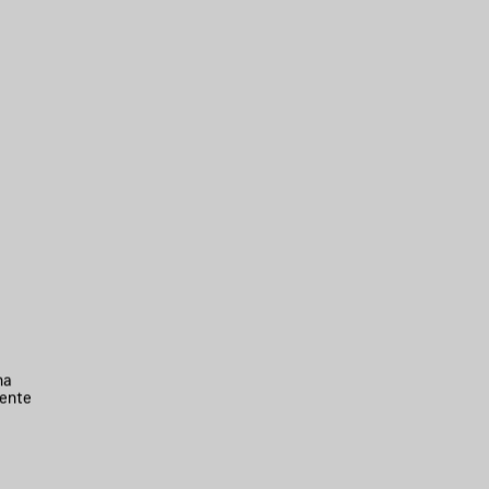
na
ente