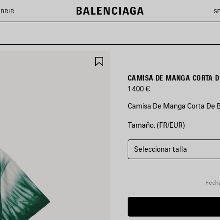
BRIR
S
GUARDAR
EN
FAVORITOS
CAMISA DE MANGA CORTA DE
1 400 €
Camisa De Manga Corta De Bo
Tamaño: (FR/EUR)
COLORES
:
VERDE/BLANCO
Seleccionar talla
Verde/Blanco
Fecha