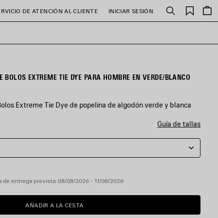
Favori
ERVICIO DE ATENCIÓN AL CLIENTE
INICIAR SESIÓN
Buscar
 BOLOS EXTREME TIE DYE PARA HOMBRE EN VERDE/BLANCO
los Extreme Tie Dye de popelina de algodón verde y blanca
Guía de tallas
 de entrega prevista: 08/08/2026 - 11/08/2026
AÑADIR A LA CESTA
AÑADIR
POR
A
FAVOR,