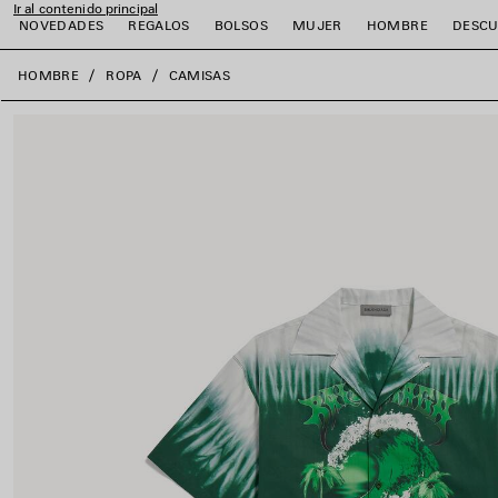
Ir al contenido principal
NOVEDADES
REGALOS
BOLSOS
MUJER
HOMBRE
DESCU
close the banner
HOMBRE
ROPA
CAMISAS
r
r
r
r
r
r