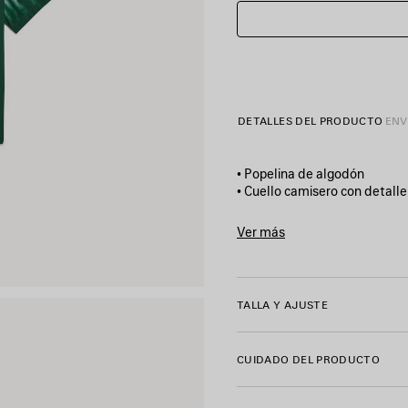
DETALLES DEL PRODUCTO
ENV
• Popelina de algodón
• Cuello camisero con detalle 
• Cierre frontal con 4 botone
• Manga corta
Ver más
• Dobladillo recto
Product ID:
A001ZPTULD230
• Botones con Balenciaga gr
• Ilustración extreme tie dy
• Fabricada en Italia
TALLA Y AJUSTE
Material principal: 100 % alg
CUIDADO DEL PRODUCTO