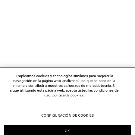
BOLETÍN DE NOTICIAS
SERVICIO DE ATENCIÓN AL CLIENTE
LA EMPRESA
SÍGUENOS
Empleamos cookies y tecnologías similares para mejorar la
navegación en la página web, analizar el uso que se hace de la
TIENDAS
misma y contribuir a nuestros esfuerzos de mercadotecnia. Si
sigue utilizando esta página web, acepta usted las condiciones de
uso.
política de cookies
.
CONTÁCTENOS
CONFIGURACIÓN DE COOKIES
© 2026 Balenciaga
OK
SEGUIR EN ES
IR A US