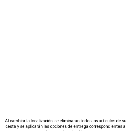
BOLSO CHIPS IN ROJO
1 650 €
Bolso Chips en piel de becerro brillante roja, elemento plateado
envejecido
COLORES
MATERIALES : PIEL BRILLANTE
:
ROJO
Rojo
Fecha de entrega prevista: 09/08/2026 - 12/08/2026
AÑADIR A LA CESTA
AÑADIR
POR
A
FAVOR,
LA
SELECCIONE
Al cambiar la localización, se eliminarán todos los artículos de su
CESTA
UNA
cesta y se aplicarán las opciones de entrega correspondientes a
TALLA